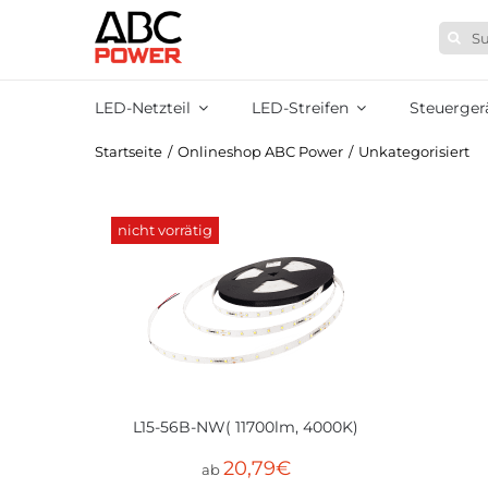
Zum
Suche
Inhalt
nach:
springen
LED-Netzteil
LED-Streifen
Steuerger
Startseite
/
Onlineshop ABC Power
/
Unkategorisiert
nicht vorrätig
L15-56B-NW( 11700lm, 4000K)
20,79
€
ab