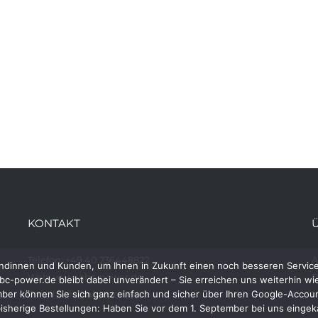
KONTAKT
Telefon: +49 40 236448822
ndinnen und Kunden, um Ihnen in Zukunft einen noch besseren Service 
Web: www.abc-power.de
D
c-power.de bleibt dabei unverändert – Sie erreichen uns weiterhin wi
r können Sie sich ganz einfach und sicher über Ihren Google-Account
Email: info@abc-power.de
I
isherige Bestellungen: Haben Sie vor dem 1. September bei uns eingeka