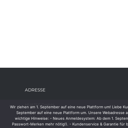
ADRESSE
HUATEC GmbH
Wir ziehen am 1. September auf eine neue Plattform um! Liebe Ku
Droopweg 31
September auf eine neue Plattform um. Unsere Webadresse ab
wichtige Hinweise: - Neues Anmeldesystem: Ab dem 1. Septembe
20537 Hamburg
Passwort-Merken mehr nötig!). - Kundenservice & Garantie für b