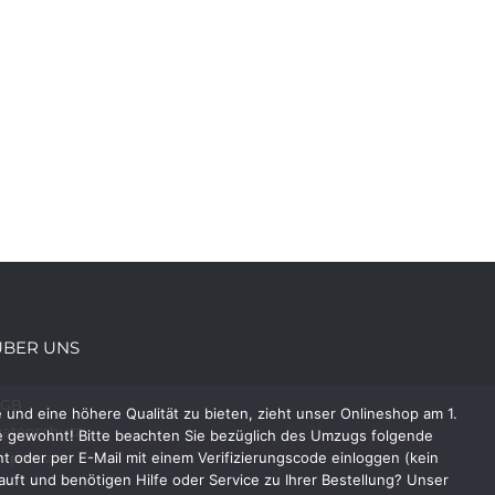
ÜBER UNS
AGB
und eine höhere Qualität zu bieten, zieht unser Onlineshop am 1.
atenschutz
e gewohnt! Bitte beachten Sie bezüglich des Umzugs folgende
 oder per E-Mail mit einem Verifizierungscode einloggen (kein
mpressum
uft und benötigen Hilfe oder Service zu Ihrer Bestellung? Unser