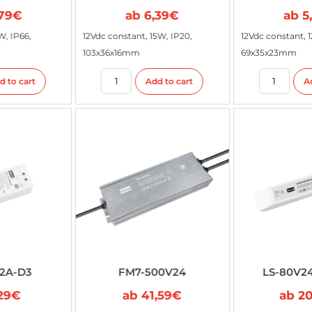
ab
6,39
€
ab
5,39
€
12Vdc constant, 15W, IP20,
12Vdc constant, 12W, IP20,
103x36x16mm
69x35x23mm
Add to cart
Add to cart
FM7-500V24
LS-80V24E-DALI2
ab
41,59
€
ab
20,79
€