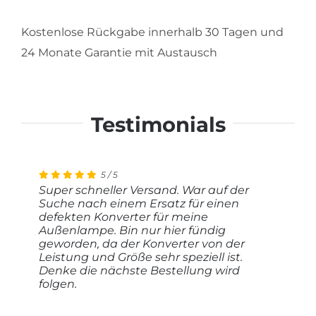
Kostenlose Rückgabe innerhalb 30 Tagen und
24 Monate Garantie mit Austausch
Testimonials
5
4
5
5
/
/
/
/
5
5
5
5
Super schneller Versand. War auf der
Sehr schnelle Beantwortung meiner
Stabiles Netzteil. Habe es gekauft um
Ich erhielt sofort ein passendes Angebot
Suche nach einem Ersatz für einen
Anfrage, rasche Abwicklung der
mit einem KNX Dimmer eine LED
aufgrund meiner technischen Angaben.
defekten Konverter für meine
Bestellung.
Leuchte zu betreiben. Schnelle und gute
Das Netzteil habe ich bereits eingebaut
Außenlampe. Bin nur hier fündig
Lieferung. Gutes Preis-Leistungs-
und es funktioniert einwandfrei. Vielen
geworden, da der Konverter von der
Verhältnis.
Dank, ich kann Sie nur weiterempfehlen.
Leistung und Größe sehr speziell ist.
Hans
2024
Denke die nächste Bestellung wird
folgen.
Martin
Berthold
2024
2024