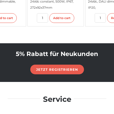
24Vdc constant, 500W, IP67,
24Vdc, DALI dimmable, 80W,
272x92x37mm
IP20,
Add to cart
Read more
5% Rabatt für Neukunden
JETZT REGISTRIEREN
Service