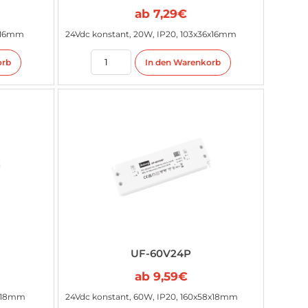
ab
7,29
€
6x16mm
24Vdc konstant, 20W, IP20, 103x36x16mm
orb
In den Warenkorb
UF-60V24P
ab
9,59
€
8x18mm
24Vdc konstant, 60W, IP20, 160x58x18mm