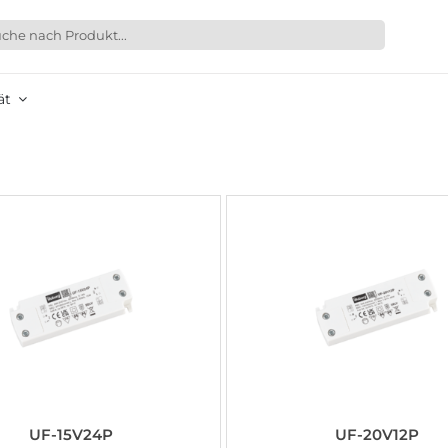
ät
UF-15V24P
UF-20V12P