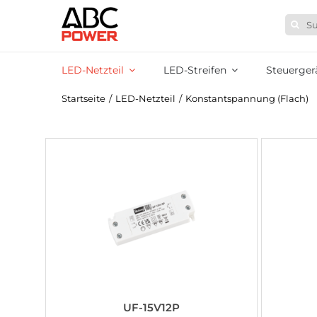
Zum
Suche
Inhalt
nach:
springen
LED-Netzteil
LED-Streifen
Steuerger
Startseite
/
LED-Netzteil
/
Konstantspannung (Flach)
UF-15V12P