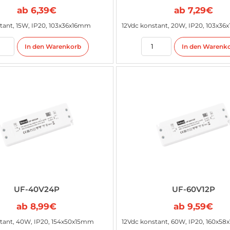
ab
6,39
€
ab
7,29
€
tant, 15W, IP20, 103x36x16mm
12Vdc konstant, 20W, IP20, 103x3
In den Warenkorb
In den Warenk
UF-40V24P
UF-60V12P
ab
8,99
€
ab
9,59
€
tant, 40W, IP20, 154x50x15mm
12Vdc konstant, 60W, IP20, 160x5