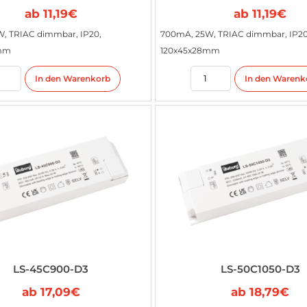
ab
11,19
€
ab
11,19
€
, TRIAC dimmbar, IP20,
700mA, 25W, TRIAC dimmbar, IP20
8mm
120x45x28mm
In den Warenkorb
In den Warenk
LS-45C900-D3
LS-50C1050-D3
ab
17,09
€
ab
18,79
€