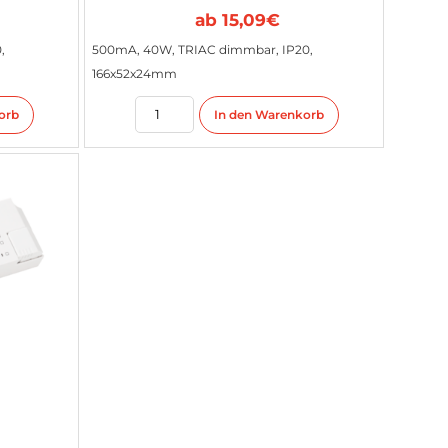
ab
15,09
€
,
500mA, 40W, TRIAC dimmbar, IP20,
166x52x24mm
orb
In den Warenkorb