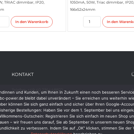
, TRIAC dimmbar, IP20,
1050mA, 50W, Triac dimmbar, IP20
mm
166x52x24mm
In den Warenkorb
In den Warenk
KONTAKT
Telefon: +49 40 236448822
ndinnen und Kunden, um Ihnen in Zukunft einen noch besseren Service 
Web: www.abc-power.de
D
c-power.de bleibt dabei unverändert – Sie erreichen uns weiterhin wi
r können Sie sich ganz einfach und sicher über Ihren Google-Account
Email: info@abc-power.de
I
isherige Bestellungen: Haben Sie vor dem 1. September bei uns eingeka
 Willkommens-Gutschein: Registrieren Sie sich einfach im neuen Shop und
ertrauen – wir freuen uns darauf, Sie ab September in unserem neuen 
undlichkeit zu verbessern. Indem Sie auf „OK“ klicken, stimmen Sie de