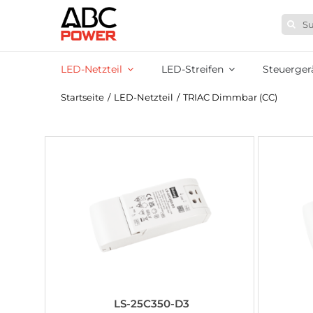
Zum
Suche
Inhalt
nach:
springen
LED-Netzteil
LED-Streifen
Steuerger
Startseite
/
LED-Netzteil
/
TRIAC Dimmbar (CC)
LS-25C350-D3