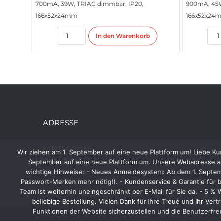
700mA, 39W, TRIAC dimmbar, IP20,
900mA, 45W
166x52x24mm
166x52x24
In den Warenkorb
ADRESSE
HUATEC GmbH
Wir ziehen am 1. September auf eine neue Plattform um! Liebe Ku
Droopweg 31
September auf eine neue Plattform um. Unsere Webadresse ab
wichtige Hinweise: - Neues Anmeldesystem: Ab dem 1. Septembe
20537 Hamburg
Passwort-Merken mehr nötig!). - Kundenservice & Garantie für b
Team ist weiterhin uneingeschränkt per E-Mail für Sie da. - 5 %
beliebige Bestellung. Vielen Dank für Ihre Treue und Ihr V
Funktionen der Website sicherzustellen und die Benutzerfre