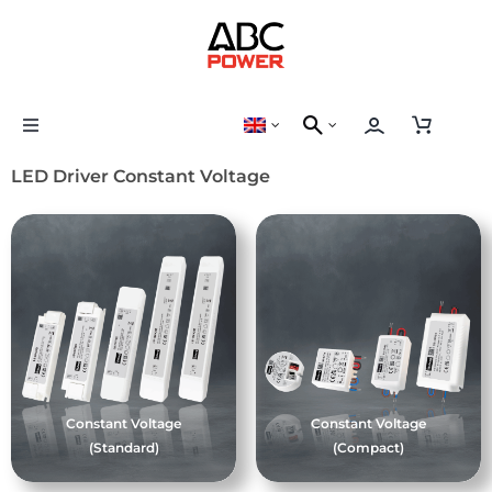
Skip
to
content
Toggle
Navigation
LED Driver Constant Voltage
LED Driver
LED Strip
Control Device
Constant Voltage
Constant Voltage
(Standard)
(Compact)