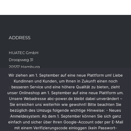
ADDRESS
HUATEC GmbH
Droopweg 31
20537 Hamburg
Wir ziehen am 1. September auf eine neue Plattform um! Liebe
Kundinnen und Kunden, um Ihnen in Zukunft einen noch
besseren Service und eine höhere Qualität zu bieten, zieht
CONTACT
unser Onlineshop am 1. September auf eine neue Plattform um.
Unsere Webadresse abc-power.de bleibt dabei unverändert –
Telefon: +49 40 236448822
Sie erreichen uns weiterhin wie gewohnt! Bitte beachten Sie
Web: www.abc-power.de
bezüglich des Umzugs folgende wichtige Hinweise: - Neues
Anmeldesystem: Ab dem 1. September können Sie sich ganz
Email: info@abc-power.de
einfach und sicher über Ihren Google-Account oder per E-Mail
mit einem Verifizierungscode einloggen (kein Passwort-