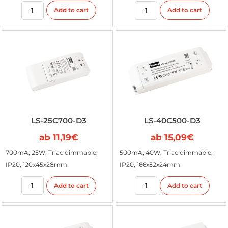
Add to cart
Add to cart
LS-25C700-D3
LS-40C500-D3
ab
11,19
€
ab
15,09
€
700mA, 25W, Triac dimmable,
500mA, 40W, Triac dimmable,
IP20, 120x45x28mm
IP20, 166x52x24mm
Add to cart
Add to cart