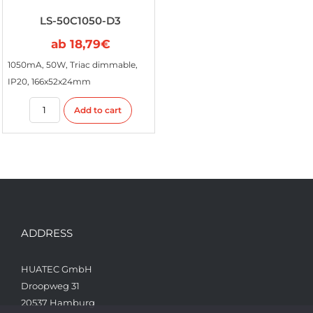
LS-50C1050-D3
ab
18,79
€
1050mA, 50W, Triac dimmable,
IP20, 166x52x24mm
Add to cart
ADDRESS
HUATEC GmbH
Droopweg 31
20537 Hamburg