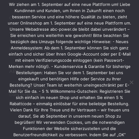
Wir ziehen am 1. September auf eine neue Plattform um! Liebe
Kundinnen und Kunden, um Ihnen in Zukunft einen noch
besseren Service und eine höhere Qualität zu bieten, zieht
CONTACT
unser Onlineshop am 1. September auf eine neue Plattform um.
Unsere Webadresse abc-power.de bleibt dabei unverändert –
Telefon: +49 40 236448822
Sie erreichen uns weiterhin wie gewohnt! Bitte beachten Sie
Web: www.abc-power.de
bezüglich des Umzugs folgende wichtige Hinweise: - Neues
Anmeldesystem: Ab dem 1. September können Sie sich ganz
Email: info@abc-power.de
einfach und sicher über Ihren Google-Account oder per E-Mail
mit einem Verifizierungscode einloggen (kein Passwort-
Merken mehr nötig!). - Kundenservice & Garantie für bisherige
ABOUT US
Bestellungen: Haben Sie vor dem 1. September bei uns
eingekauft und benötigen Hilfe oder Service zu Ihrer
Bestellung? Unser Team ist weiterhin uneingeschränkt per E-
Terms & Conditions
Mail für Sie da. - 5 % Willkommens-Gutschein: Registrieren Sie
Data Protection
sich einfach im neuen Shop und erhalten Sie einen 5 %
Imprint
Rabattcode – einmalig einlösbar für eine beliebige Bestellung.
Vielen Dank für Ihre Treue und Ihr Vertrauen – wir freuen uns
darauf, Sie ab September in unserem neuen Shop zu
begrüßen! Wir verwenden Cookies, um die notwendigen
Funktionen der Website sicherzustellen und die
Benutzerfreundlichkeit zu verbessern. Indem Sie auf „OK“