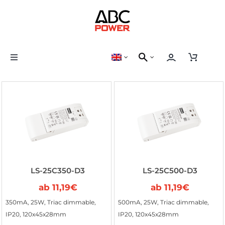
Skip
to
content
Toggle
Navigation
LED Driver
LED Strip
Control Device
LS-25C350-D3
LS-25C500-D3
ab
11,19
€
ab
11,19
€
350mA, 25W, Triac dimmable,
500mA, 25W, Triac dimmable,
IP20, 120x45x28mm
IP20, 120x45x28mm