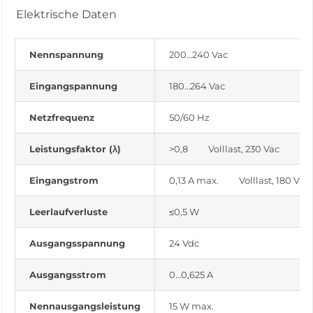
Elektrische Daten
Nennspannung
200…240 Vac
Eingangspannung
180…264 Vac
Netzfrequenz
50/60 Hz
Leistungsfaktor (λ)
>0,8 Volllast, 230 Vac
Eingangstrom
0,13 A max. Volllast, 180 Vac
Leerlaufverluste
≤0,5 W
Ausgangsspannung
24 Vdc
Ausgangsstrom
0…0,625 A
Nennausgangsleistung
15 W max.