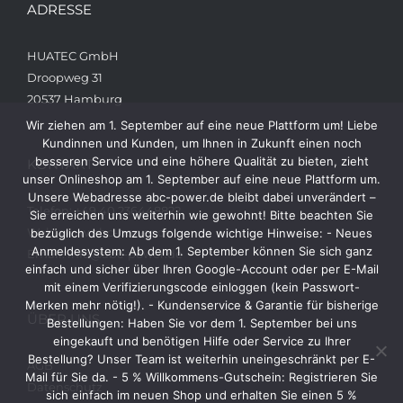
ADRESSE
HUATEC GmbH
Droopweg 31
20537 Hamburg
Wir ziehen am 1. September auf eine neue Plattform um! Liebe
Kundinnen und Kunden, um Ihnen in Zukunft einen noch
besseren Service und eine höhere Qualität zu bieten, zieht
KONTAKT
unser Onlineshop am 1. September auf eine neue Plattform um.
Unsere Webadresse abc-power.de bleibt dabei unverändert –
Telefon: +49 40 236448822
Sie erreichen uns weiterhin wie gewohnt! Bitte beachten Sie
Web: www.abc-power.de
bezüglich des Umzugs folgende wichtige Hinweise: - Neues
Anmeldesystem: Ab dem 1. September können Sie sich ganz
Email: info@abc-power.de
einfach und sicher über Ihren Google-Account oder per E-Mail
mit einem Verifizierungscode einloggen (kein Passwort-
Merken mehr nötig!). - Kundenservice & Garantie für bisherige
ÜBER UNS
Bestellungen: Haben Sie vor dem 1. September bei uns
eingekauft und benötigen Hilfe oder Service zu Ihrer
Bestellung? Unser Team ist weiterhin uneingeschränkt per E-
AGB
Mail für Sie da. - 5 % Willkommens-Gutschein: Registrieren Sie
Datenschutz
sich einfach im neuen Shop und erhalten Sie einen 5 %