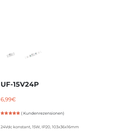
UF-15V24P
6,99
€
(
Kundenrezensionen)
Bewertet
2
mit
5.00
von
24Vdc konstant, 15W, IP20, 103x36x16mm
5, basierend
auf