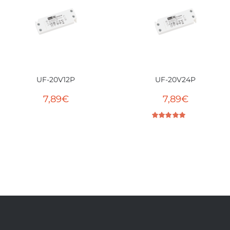
UF-20V12P
UF-20V24P
7,89
€
7,89
€
Bewertet mit
5.00
von 5