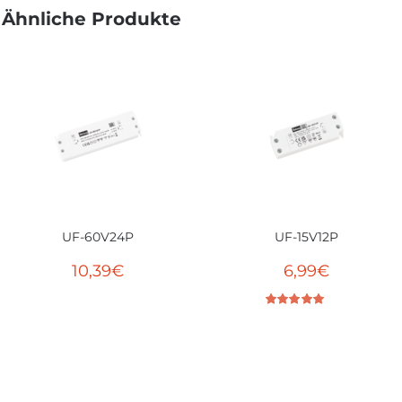
Ähnliche Produkte
UF-60V24P
UF-15V12P
10,39
€
6,99
€
Bewertet mit
5.00
von 5