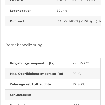
Effizienz
≥ 92 % Volllast, 230 Vac
Lebensdauer
5 Jahre
Dimmart
DALI-2 (1-100%) PUSH (pri.) (1-1
Betriebsbedingung
Umgebungstemperatur (ta)
-20…+50 °C
Max. Oberflächentemperatur (tc)
90 °C
Zulässige rel. Luftfeuchte
10…90 %
Schutzklasse
II