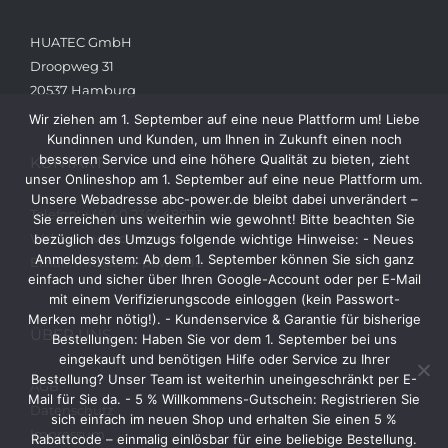
HUATEC GmbH
Droopweg 31
20537 Hamburg
Wir ziehen am 1. September auf eine neue Plattform um! Liebe
Kundinnen und Kunden, um Ihnen in Zukunft einen noch
besseren Service und eine höhere Qualität zu bieten, zieht
KONTAKT
unser Onlineshop am 1. September auf eine neue Plattform um.
Unsere Webadresse abc-power.de bleibt dabei unverändert –
Telefon: +49 40 236448822
Sie erreichen uns weiterhin wie gewohnt! Bitte beachten Sie
Web: www.abc-power.de
bezüglich des Umzugs folgende wichtige Hinweise: - Neues
Anmeldesystem: Ab dem 1. September können Sie sich ganz
Email: info@abc-power.de
einfach und sicher über Ihren Google-Account oder per E-Mail
mit einem Verifizierungscode einloggen (kein Passwort-
Merken mehr nötig!). - Kundenservice & Garantie für bisherige
ÜBER UNS
Bestellungen: Haben Sie vor dem 1. September bei uns
eingekauft und benötigen Hilfe oder Service zu Ihrer
Bestellung? Unser Team ist weiterhin uneingeschränkt per E-
AGB
Mail für Sie da. - 5 % Willkommens-Gutschein: Registrieren Sie
Datenschutz
sich einfach im neuen Shop und erhalten Sie einen 5 %
Impressum
Rabattcode – einmalig einlösbar für eine beliebige Bestellung.