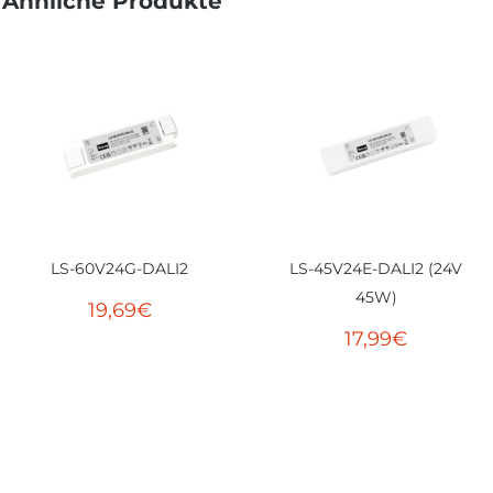
Ähnliche Produkte
LS-60V24G-DALI2
LS-45V24E-DALI2 (24V
45W)
19,69
€
17,99
€