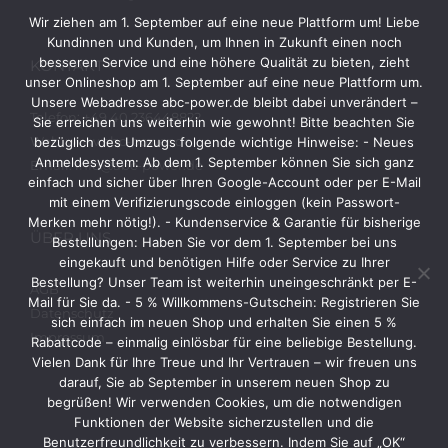
Wir ziehen am 1. September auf eine neue Plattform um! Liebe
Kundinnen und Kunden, um Ihnen in Zukunft einen noch
besseren Service und eine höhere Qualität zu bieten, zieht
KONTAKT
unser Onlineshop am 1. September auf eine neue Plattform um.
Unsere Webadresse abc-power.de bleibt dabei unverändert –
Telefon: +49 40 236448822
Sie erreichen uns weiterhin wie gewohnt! Bitte beachten Sie
Web: www.abc-power.de
bezüglich des Umzugs folgende wichtige Hinweise: - Neues
Anmeldesystem: Ab dem 1. September können Sie sich ganz
Email: info@abc-power.de
einfach und sicher über Ihren Google-Account oder per E-Mail
mit einem Verifizierungscode einloggen (kein Passwort-
Merken mehr nötig!). - Kundenservice & Garantie für bisherige
ÜBER UNS
Bestellungen: Haben Sie vor dem 1. September bei uns
eingekauft und benötigen Hilfe oder Service zu Ihrer
Bestellung? Unser Team ist weiterhin uneingeschränkt per E-
AGB
Mail für Sie da. - 5 % Willkommens-Gutschein: Registrieren Sie
Datenschutz
sich einfach im neuen Shop und erhalten Sie einen 5 %
Impressum
Rabattcode – einmalig einlösbar für eine beliebige Bestellung.
Vielen Dank für Ihre Treue und Ihr Vertrauen – wir freuen uns
darauf, Sie ab September in unserem neuen Shop zu
begrüßen! Wir verwenden Cookies, um die notwendigen
Funktionen der Website sicherzustellen und die
Benutzerfreundlichkeit zu verbessern. Indem Sie auf „OK“