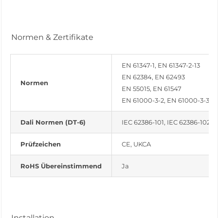
Normen & Zertifikate
EN 61347-1, EN 61347-2-13
EN 62384, EN 62493
Normen
EN 55015, EN 61547
EN 61000-3-2, EN 61000-3-3
Dali Normen (DT-6)
IEC 62386-101, IEC 62386-102, 
Prüfzeichen
CE, UKCA
RoHS Übereinstimmend
Ja
Installation