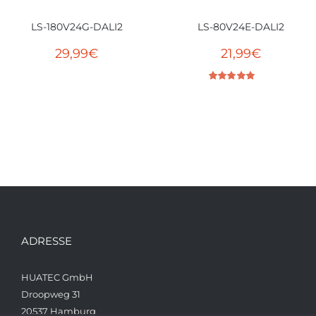
LS-180V24G-DALI2
LS-80V24E-DALI2
29,99
€
21,99
€
Bewertet mit
5.00
von 5
ADRESSE
HUATEC GmbH
Droopweg 31
20537 Hamburg