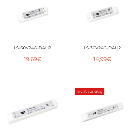
LS-60V24G-DALI2
LS-30V24G-DALI2
19,69
€
14,99
€
nicht vorrätig