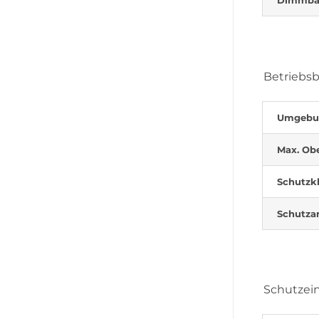
Betriebs
Umgebun
Max. Obe
Schutzk
Schutza
Schutzei