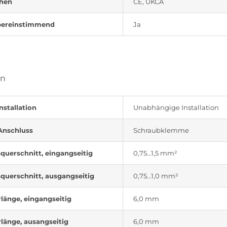
chen
CE, UKCA
ereinstimmend
Ja
on
nstallation
Unabhängige Installation
Anschluss
Schraubklemme
querschnitt, eingangseitig
0,75…1,5 mm²
querschnitt, ausgangseitig
0,75…1,0 mm²
rlänge, eingangseitig
6,0 mm
rlänge, ausangseitig
6,0 mm