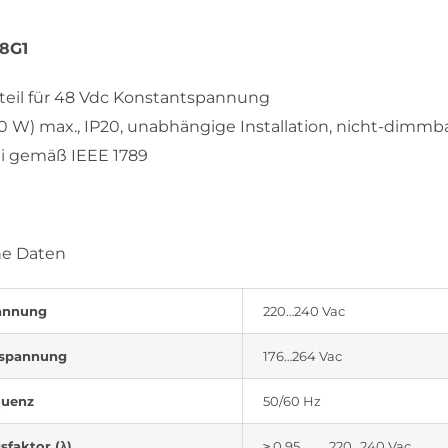
8G1
teil für 48 Vdc Konstantspannung
150 W) max., IP20, unabhängige Installation, nicht-dimmb
ei gemäß IEEE 1789
he Daten
annung
220…240 Vac
spannung
176…264 Vac
quenz
50/60 Hz
sfaktor (λ)
≥ 0,95 220…240 Vac