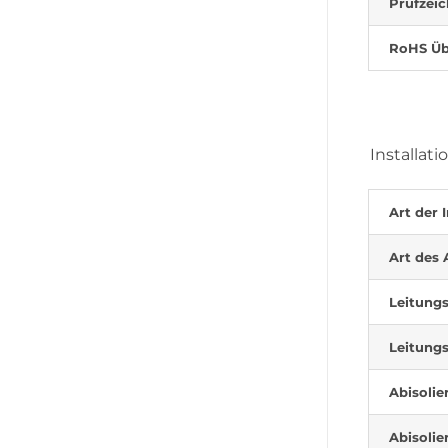
Prüfzei
RoHS Üb
Installati
Art der I
Art des 
Leitungs
Leitungs
Abisolie
Abisolie