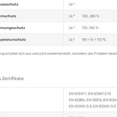
lussschutz
Ja *
omschutz
Ja * 120…180 %
nnungsschutz
Ja * 110…150 %
peraturschutz
Ja * 90 < Tc < 110 ℃
ang schaltet sich aus und wird wiederherstellt, nachdem das Problem beseiti
Zertifikate
EN 61347-1, EN 61347-2-13
EN 62384, EN 55015, EN 6154
EN 61000-3-2, EN 61000-3-3