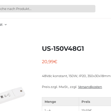
ät
US-150V48G1
20,99
€
48Vdc konstant, 150W, IP20, 350x30x18mm
Preis zzgl. MwSt., zzgl.
Versandkosten
Menge
Preis
1 - 4
19,69
€