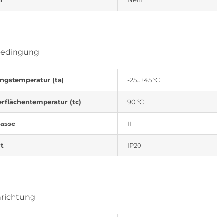
bedingung
gstemperatur (ta)
-25…+45 °C
rflächentemperatur (tc)
90 °C
lasse
II
rt
IP20
nrichtung