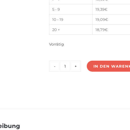
5 - 9
19,39
€
10 - 19
19,09
€
20 +
18,79
€
Vorrätig
IN DEN WAREN
US-
150V48G1
Menge
eibung