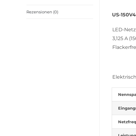
Rezensionen (0)
US-150V4
LED-Netz
3,125 A (
Flackerfr
Elektrisc
Nennsp
Eingang
Netzfre
Leistung