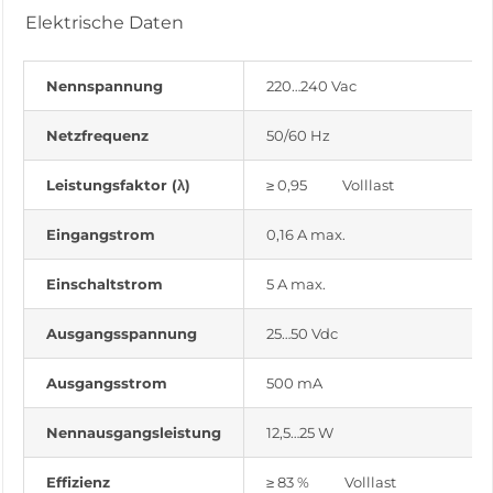
Elektrische Daten
Nennspannung
220…240 Vac
Netzfrequenz
50/60 Hz
Leistungsfaktor (λ)
≥ 0,95 Volllast
Eingangstrom
0,16 A max.
Einschaltstrom
5 A max.
Ausgangsspannung
25…50 Vdc
Ausgangsstrom
500 mA
Nennausgangsleistung
12,5…25 W
Effizienz
≥ 83 % Volllast