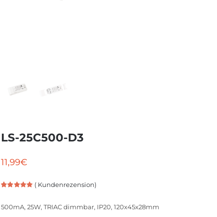
LS-25C500-D3
11,99
€
(
Kundenrezension)
Bewertet
1
mit
5.00
von
500mA, 25W, TRIAC dimmbar, IP20, 120x45x28mm
5, basierend
auf