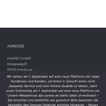
ADRESSE
HUATEC GmbH
Droopweg 31
20537 Hamburg
Wir ziehen am 1. September auf eine neue Plattform um! Liebe
Kundinnen und Kunden, um Ihnen in Zukunft einen noch
besseren Service und eine höhere Qualität zu bieten, zieht
KONTAKT
unser Onlineshop am 1. September auf eine neue Plattform um.
Unsere Webadresse abc-power.de bleibt dabei unverändert –
Telefon: +49 40 236448822
Sie erreichen uns weiterhin wie gewohnt! Bitte beachten Sie
Web: www.abc-power.de
bezüglich des Umzugs folgende wichtige Hinweise: - Neues