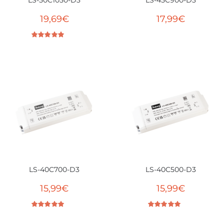
LS-50C1050-D3
LS-45C900-D3
19,69
€
17,99
€
Bewertet mit
5.00
von 5
LS-40C700-D3
LS-40C500-D3
15,99
€
15,99
€
Bewertet mit
4.71
von 5
Bewertet mit
5.00
von 5