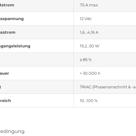
ltstrom
75 A max.
gsspannung
12 Vdc
gsstrom
1,6…4,16 A
gangsleistung
19,2…50 W
≥ 85 %
auer
> 30.000 h
t
TRIAC (Phasenanschnitt & -a
reich
10…100 %
bedingung