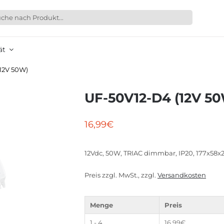
ät
12V 50W)
UF-50V12-D4 (12V 5
16,99
€
12Vdc, 50W, TRIAC dimmbar, IP20, 177x5
Preis zzgl. MwSt., zzgl.
Versandkosten
Menge
Preis
1 - 4
16,99
€