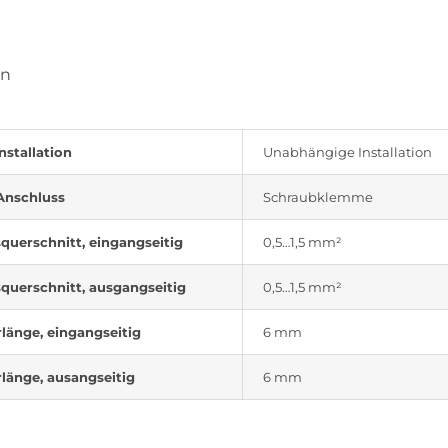
on
nstallation
Unabhängige Installation
Anschluss
Schraubklemme
querschnitt, eingangseitig
0,5…1,5 mm²
querschnitt, ausgangseitig
0,5…1,5 mm²
rlänge, eingangseitig
6 mm
rlänge, ausangseitig
6 mm