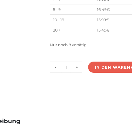
5 - 9
16,49
€
10 - 19
15,99
€
20 +
15,49
€
Nur noch 8 vorrätig
IN DEN WAREN
UF-
50V12-
D4
(12V
50W)
Menge
eibung