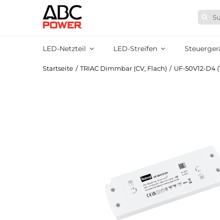
Zum
Suche
Inhalt
nach:
springen
LED-Netzteil
LED-Streifen
Steuerger
Startseite
/
TRIAC Dimmbar (CV, Flach)
/
UF-50V12-D4 (