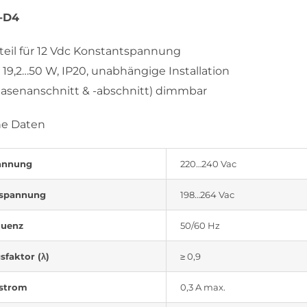
-D4
eil für 12 Vdc Konstantspannung
, 19,2…50 W, IP20, unabhängige Installation
asenanschnitt & -abschnitt) dimmbar
he Daten
annung
220…240 Vac
spannung
198…264 Vac
quenz
50/60 Hz
sfaktor (λ)
≥ 0,9
strom
0,3 A max.