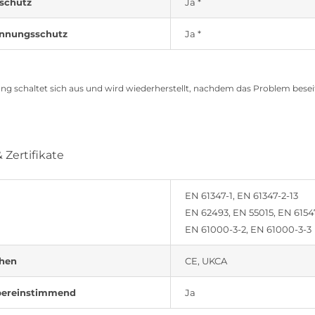
tschutz
Ja *
nnungsschutz
Ja *
ang schaltet sich aus und wird wiederherstellt, nachdem das Problem beseiti
Zertifikate
EN 61347-1, EN 61347-2-13
EN 62493, EN 55015, EN 6154
EN 61000-3-2, EN 61000-3-3
chen
CE, UKCA
ereinstimmend
Ja