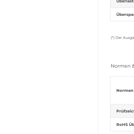
Überlas
Überspa
(*) Der Ausg
Normen & 
Normen
Prüfzei
RoHS Üb