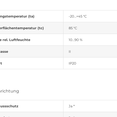
gstemperatur (ta)
-20…+45 °C
rflächentemperatur (tc)
85 °C
e rel. Luftfeuchte
10…90 %
lasse
II
rt
IP20
nrichtung
lussschutz
Ja *