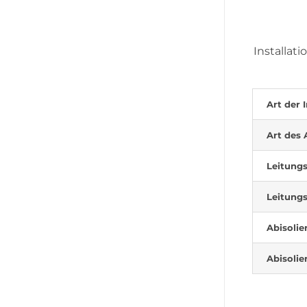
Installati
Art der I
Art des 
Leitungs
Leitungs
Abisolie
Abisolie