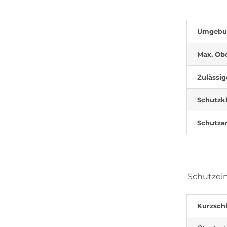
Umgebun
Max. Obe
Zulässig
Schutzk
Schutza
Schutzei
Kurzsch