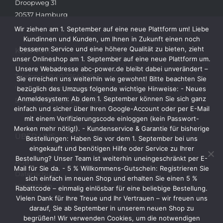
Droopweg 31
20537 Hamburg
Wir ziehen am 1. September auf eine neue Plattform um! Liebe
Kundinnen und Kunden, um Ihnen in Zukunft einen noch
besseren Service und eine höhere Qualität zu bieten, zieht
KONTAKT
unser Onlineshop am 1. September auf eine neue Plattform um.
Unsere Webadresse abc-power.de bleibt dabei unverändert –
Telefon: +49 40 236448822
Sie erreichen uns weiterhin wie gewohnt! Bitte beachten Sie
Web: www.abc-power.de
bezüglich des Umzugs folgende wichtige Hinweise: - Neues
Anmeldesystem: Ab dem 1. September können Sie sich ganz
Email: info@abc-power.de
einfach und sicher über Ihren Google-Account oder per E-Mail
mit einem Verifizierungscode einloggen (kein Passwort-
Merken mehr nötig!). - Kundenservice & Garantie für bisherige
ÜBER UNS
Bestellungen: Haben Sie vor dem 1. September bei uns
eingekauft und benötigen Hilfe oder Service zu Ihrer
Bestellung? Unser Team ist weiterhin uneingeschränkt per E-
AGB
Mail für Sie da. - 5 % Willkommens-Gutschein: Registrieren Sie
Datenschutz
sich einfach im neuen Shop und erhalten Sie einen 5 %
Impressum
Rabattcode – einmalig einlösbar für eine beliebige Bestellung.
Vielen Dank für Ihre Treue und Ihr Vertrauen – wir freuen uns
darauf, Sie ab September in unserem neuen Shop zu
begrüßen! Wir verwenden Cookies, um die notwendigen