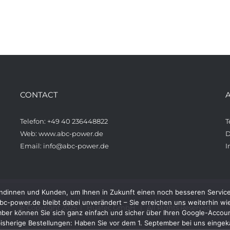
CONTACT
Telefon: +49 40 236448822
T
Web: www.abc-power.de
D
Email: info@abc-power.de
I
ndinnen und Kunden, um Ihnen in Zukunft einen noch besseren Service 
c-power.de bleibt dabei unverändert – Sie erreichen uns weiterhin wi
© Copyright 2025 | Huatec GmbH | All Rights Reserved
r können Sie sich ganz einfach und sicher über Ihren Google-Account
isherige Bestellungen: Haben Sie vor dem 1. September bei uns eingeka