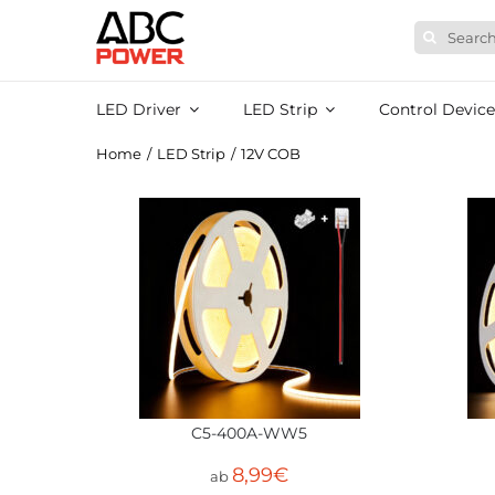
Skip
Search
to
for:
content
LED Driver
LED Strip
Control Device
Home
/
LED Strip
/
12V COB
C5-400A-WW5
8,99
€
ab