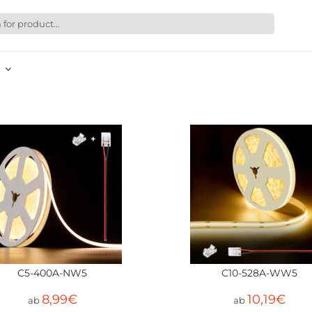
C5-400A-NW5
C10-528A-WW5
8,99
€
10,19
€
ab
ab