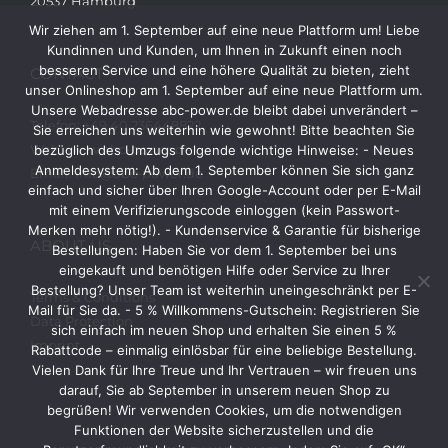
20537 Hamburg
Wir ziehen am 1. September auf eine neue Plattform um! Liebe
Kundinnen und Kunden, um Ihnen in Zukunft einen noch
besseren Service und eine höhere Qualität zu bieten, zieht
CONTACT
unser Onlineshop am 1. September auf eine neue Plattform um.
Unsere Webadresse abc-power.de bleibt dabei unverändert –
Telefon: +49 40 236448822
Sie erreichen uns weiterhin wie gewohnt! Bitte beachten Sie
Web: www.abc-power.de
bezüglich des Umzugs folgende wichtige Hinweise: - Neues
Anmeldesystem: Ab dem 1. September können Sie sich ganz
Email: info@abc-power.de
einfach und sicher über Ihren Google-Account oder per E-Mail
mit einem Verifizierungscode einloggen (kein Passwort-
Merken mehr nötig!). - Kundenservice & Garantie für bisherige
ABOUT US
Bestellungen: Haben Sie vor dem 1. September bei uns
eingekauft und benötigen Hilfe oder Service zu Ihrer
Bestellung? Unser Team ist weiterhin uneingeschränkt per E-
Terms & Conditions
Mail für Sie da. - 5 % Willkommens-Gutschein: Registrieren Sie
Data Protection
sich einfach im neuen Shop und erhalten Sie einen 5 %
Imprint
Rabattcode – einmalig einlösbar für eine beliebige Bestellung.
Vielen Dank für Ihre Treue und Ihr Vertrauen – wir freuen uns
darauf, Sie ab September in unserem neuen Shop zu
begrüßen! Wir verwenden Cookies, um die notwendigen
Funktionen der Website sicherzustellen und die