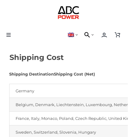
Skip
to
content
Toggle
Navigation
LED Driver
Shipping Cost
LED Strip
Shipping Destination
Shipping Cost (Net)
Control Device
Germany
Belgium, Denmark, Liechtenstein, Luxembourg, Netherlands
France, Italy, Monaco, Poland, Czech Republic, United King
Sweden, Switzerland, Slovenia, Hungary