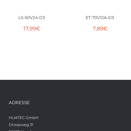
LS-50V24-D3
ET-70V12A-D3
17,99
€
7,89
€
ADRESSE
HUATEC GmbH
Droopweg 31