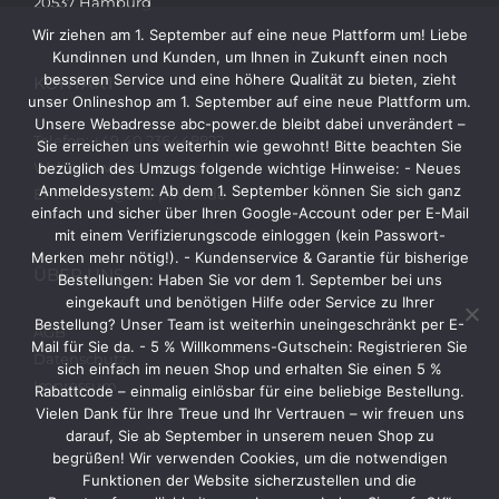
20537 Hamburg
Wir ziehen am 1. September auf eine neue Plattform um! Liebe
Kundinnen und Kunden, um Ihnen in Zukunft einen noch
besseren Service und eine höhere Qualität zu bieten, zieht
KONTAKT
unser Onlineshop am 1. September auf eine neue Plattform um.
Unsere Webadresse abc-power.de bleibt dabei unverändert –
Telefon: +49 40 236448822
Sie erreichen uns weiterhin wie gewohnt! Bitte beachten Sie
Web: www.abc-power.de
bezüglich des Umzugs folgende wichtige Hinweise: - Neues
Anmeldesystem: Ab dem 1. September können Sie sich ganz
Email: info@abc-power.de
einfach und sicher über Ihren Google-Account oder per E-Mail
mit einem Verifizierungscode einloggen (kein Passwort-
Merken mehr nötig!). - Kundenservice & Garantie für bisherige
ÜBER UNS
Bestellungen: Haben Sie vor dem 1. September bei uns
eingekauft und benötigen Hilfe oder Service zu Ihrer
Bestellung? Unser Team ist weiterhin uneingeschränkt per E-
AGB
Mail für Sie da. - 5 % Willkommens-Gutschein: Registrieren Sie
Datenschutz
sich einfach im neuen Shop und erhalten Sie einen 5 %
Impressum
Rabattcode – einmalig einlösbar für eine beliebige Bestellung.
Vielen Dank für Ihre Treue und Ihr Vertrauen – wir freuen uns
darauf, Sie ab September in unserem neuen Shop zu
begrüßen! Wir verwenden Cookies, um die notwendigen
Funktionen der Website sicherzustellen und die