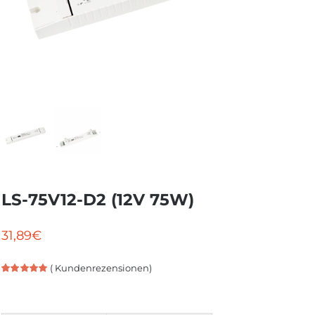
LS-75V12-D2 (12V 75W)
31,89
€
(
Kundenrezensionen)
Bewertet
2
mit
5.00
von
5, basierend
auf