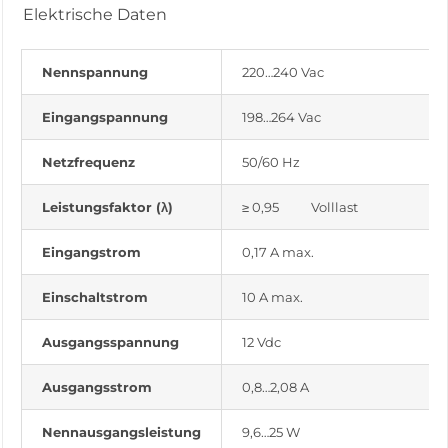
Elektrische Daten
Nennspannung
220…240 Vac
Eingangspannung
198…264 Vac
Netzfrequenz
50/60 Hz
Leistungsfaktor (λ)
≥ 0,95 Volllast
Eingangstrom
0,17 A max.
Einschaltstrom
10 A max.
Ausgangsspannung
12 Vdc
Ausgangsstrom
0,8…2,08 A
Nennausgangsleistung
9,6…25 W