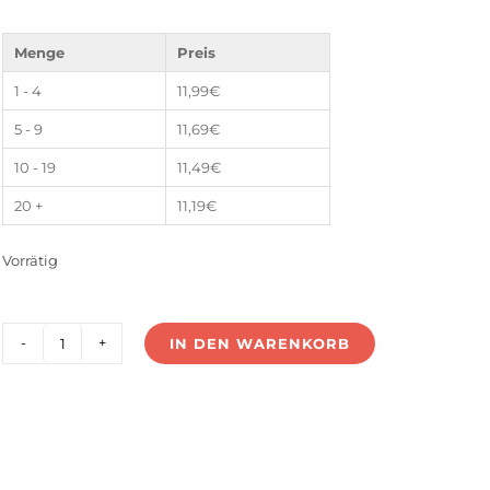
Menge
Preis
1 - 4
11,99
€
5 - 9
11,69
€
10 - 19
11,49
€
20 +
11,19
€
Vorrätig
IN DEN WARENKORB
LS-
25V12-
D3
Menge