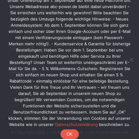
unser Onlineshop am 1. September auf eine neue Plattform um.
Unsere Webadresse abc-power.de bleibt dabei unverändert –
Telefon: +49 40 236448822
Sie erreichen uns weiterhin wie gewohnt! Bitte beachten Sie
Web: www.abc-power.de
bezüglich des Umzugs folgende wichtige Hinweise: - Neues
Anmeldesystem: Ab dem 1. September können Sie sich ganz
Email: info@abc-power.de
einfach und sicher über Ihren Google-Account oder per E-Mail
mit einem Verifizierungscode einloggen (kein Passwort-
Merken mehr nötig!). - Kundenservice & Garantie für bisherige
ÜBER UNS
Bestellungen: Haben Sie vor dem 1. September bei uns
eingekauft und benötigen Hilfe oder Service zu Ihrer
Bestellung? Unser Team ist weiterhin uneingeschränkt per E-
AGB
Mail für Sie da. - 5 % Willkommens-Gutschein: Registrieren Sie
Datenschutz
sich einfach im neuen Shop und erhalten Sie einen 5 %
Impressum
Rabattcode – einmalig einlösbar für eine beliebige Bestellung.
Vielen Dank für Ihre Treue und Ihr Vertrauen – wir freuen uns
darauf, Sie ab September in unserem neuen Shop zu
begrüßen! Wir verwenden Cookies, um die notwendigen
Funktionen der Website sicherzustellen und die
Benutzerfreundlichkeit zu verbessern. Indem Sie auf „OK“
klicken, stimmen Sie der Verwendung von Cookies auf unserer
Website wie in unserer
Datenschutzerklärung
beschrieben zu.
© Copyright 2025 | HUATEC GmbH | All Rights Reserved
OK