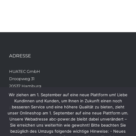
ADRESSE
HUATEC GmbH
Droopweg 31
20537 Hamburg
Wir ziehen am 1. September auf eine neue Plattform um! Liebe
Kundinnen und Kunden, um Ihnen in Zukunft einen noch
besseren Service und eine höhere Qualität zu bieten, zieht
KONTAKT
unser Onlineshop am 1. September auf eine neue Plattform um.
Unsere Webadresse abc-power.de bleibt dabei unverändert –
Telefon: +49 40 236448822
Sie erreichen uns weiterhin wie gewohnt! Bitte beachten Sie
Web: www.abc-power.de
bezüglich des Umzugs folgende wichtige Hinweise: - Neues