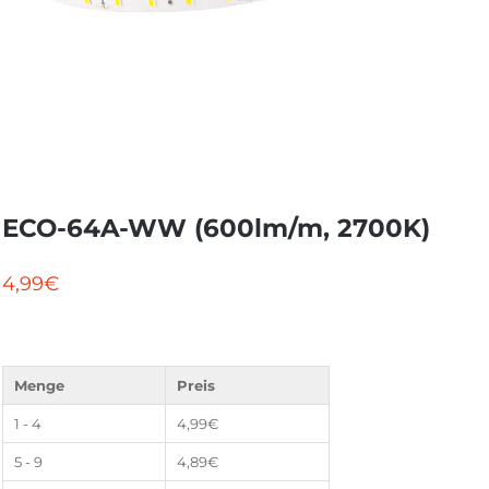
ECO-64A-WW (600lm/m, 2700K)
4,99
€
Menge
Preis
1 - 4
4,99
€
5 - 9
4,89
€