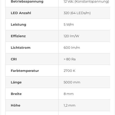
Betriebsspannung
12 Vdc (Konstantspannung)
LED Anzahl
320 (64 LEDs/m)
Leistung
5 W/m
Effizienz
120 lm/W
Lichtstrom
600 lm/m
CRI
> 80 Ra
Farbtemperatur
2700 K
Länge
5000 mm
Breite
8 mm
Höhe
1,2 mm