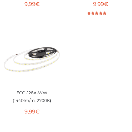
9,99
€
9,99
€
Bewertet mit
5.00
von 5
ECO-128A-WW
(1440lm/m, 2700K)
9,99
€