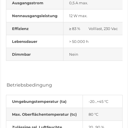
Ausgangsstrom
0,5 A max.
Nennausgangsleistung
12 W max.
Effizienz
≥ 83 % Volllast, 230 Vac
Lebensdauer
> 50.000 h
Dimmbar
Nein
Betriebsbedingung
Umgebungstemperatur (ta)
-20…+45 °C
Max. Oberflächentemperatur (tc)
80 °C
Zulässige rel. Luftfeuchte
20…90 %