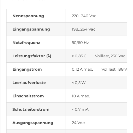
Nennspannung
220…240 Vac
Eingangspannung
198…264 Vac
Netzfrequenz
50/60 Hz
Leistungsfaktor (λ)
≥ 0,85 C Volllast, 230 Vac
Eingangstrom
0,12 A max. Volllast, 198 Vac
Leerlaufverluste
≤ 0,5 W
Einschaltstrom
10 A max.
Schutzleiterstrom
< 0,7 mA
Ausgangsspannung
24 Vdc