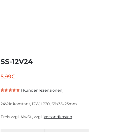
SS-12V24
5,99
€
(
Kundenrezensionen)
Bewertet
1
mit
5.00
von
24Vdc konstant, 12W, IP20, 69x35x23mm
5, basierend
auf
Kundenbewertung
Preis zzgl. MwSt., zzgl.
Versandkosten