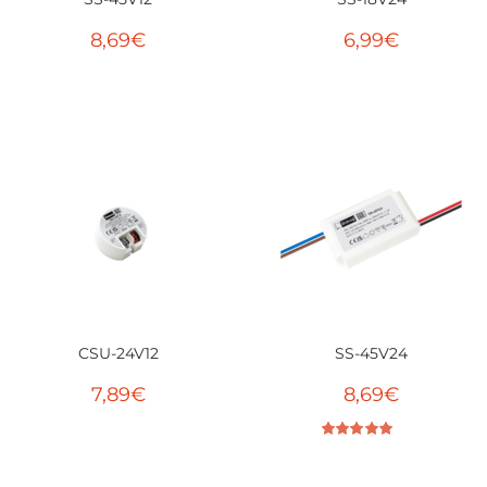
8,69
€
6,99
€
CSU-24V12
SS-45V24
7,89
€
8,69
€
Bewertet mit
5.00
von 5