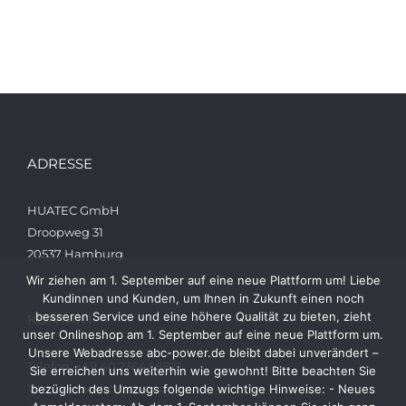
ADRESSE
HUATEC GmbH
Droopweg 31
20537 Hamburg
Wir ziehen am 1. September auf eine neue Plattform um! Liebe
Kundinnen und Kunden, um Ihnen in Zukunft einen noch
besseren Service und eine höhere Qualität zu bieten, zieht
KONTAKT
unser Onlineshop am 1. September auf eine neue Plattform um.
Unsere Webadresse abc-power.de bleibt dabei unverändert –
Telefon: +49 40 236448822
Sie erreichen uns weiterhin wie gewohnt! Bitte beachten Sie
Web: www.abc-power.de
bezüglich des Umzugs folgende wichtige Hinweise: - Neues