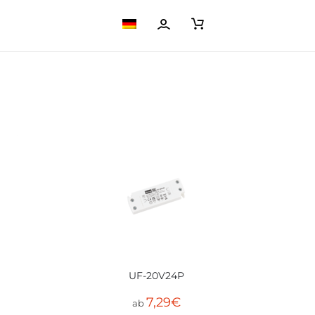
UF-20V24P
7,29
€
ab