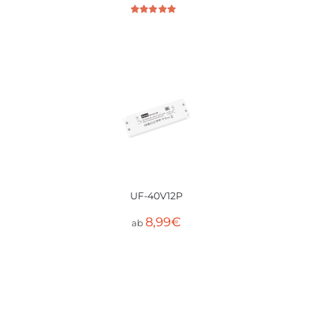
Bewertet mit
5.00
von 5
UF-40V12P
8,99
€
ab