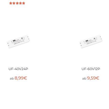
Bewertet mit
5.00
von 5
UF-40V24P
UF-60V12P
8,99
€
9,59
€
ab
ab