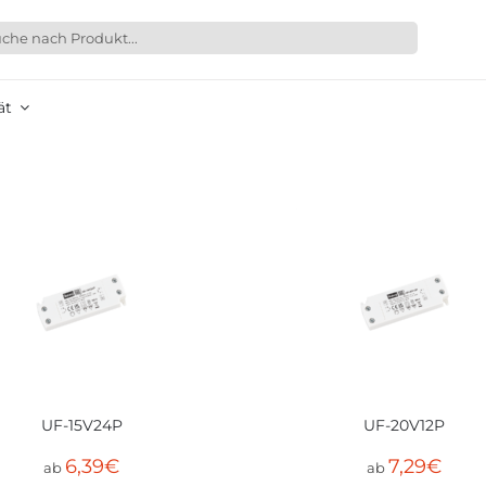
ät
UF-15V24P
UF-20V12P
6,39
€
7,29
€
ab
ab