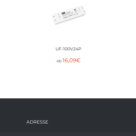
UF-100V24P
16,09
€
ab
ADRESSE