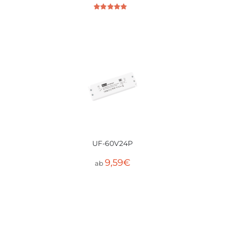
Bewertet mit
5.00
von 5
UF-60V24P
9,59
€
ab