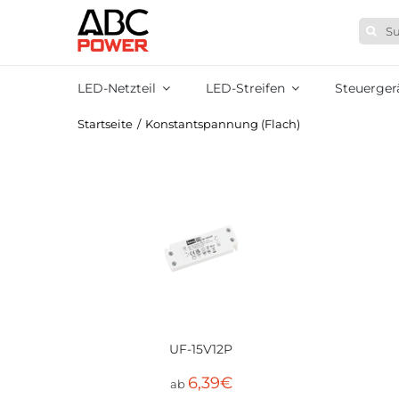
Zum
Suche
Inhalt
nach:
springen
LED-Netzteil
LED-Streifen
Steuerger
Startseite
/
Konstantspannung (Flach)
UF-15V12P
6,39
€
ab