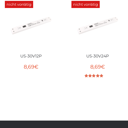
nicht vorrätig
nicht vorrätig
US-30V12P
US-30V24P
8,69
€
8,69
€
Bewertet mit
5.00
von 5