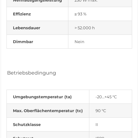
Nennausgangsleistung
250 W max.
Effizienz
≥ 93 %
Lebensdauer
> 52.000 h
Dimmbar
Nein
Betriebsbedingung
Umgebungstemperatur (ta)
-20…+45 °C
Max. Oberflächentemperatur (tc)
90 °C
Schutzklasse
II