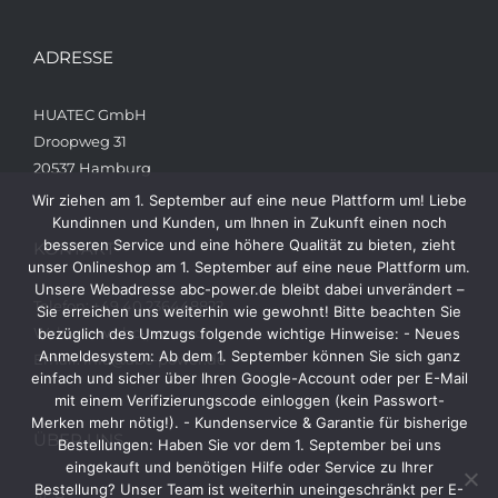
ADRESSE
HUATEC GmbH
Droopweg 31
20537 Hamburg
Wir ziehen am 1. September auf eine neue Plattform um! Liebe
Kundinnen und Kunden, um Ihnen in Zukunft einen noch
besseren Service und eine höhere Qualität zu bieten, zieht
KONTAKT
unser Onlineshop am 1. September auf eine neue Plattform um.
Unsere Webadresse abc-power.de bleibt dabei unverändert –
Telefon: +49 40 236448822
Sie erreichen uns weiterhin wie gewohnt! Bitte beachten Sie
Web: www.abc-power.de
bezüglich des Umzugs folgende wichtige Hinweise: - Neues
Anmeldesystem: Ab dem 1. September können Sie sich ganz
Email: info@abc-power.de
einfach und sicher über Ihren Google-Account oder per E-Mail
mit einem Verifizierungscode einloggen (kein Passwort-
Merken mehr nötig!). - Kundenservice & Garantie für bisherige
ÜBER UNS
Bestellungen: Haben Sie vor dem 1. September bei uns
eingekauft und benötigen Hilfe oder Service zu Ihrer
Bestellung? Unser Team ist weiterhin uneingeschränkt per E-
AGB