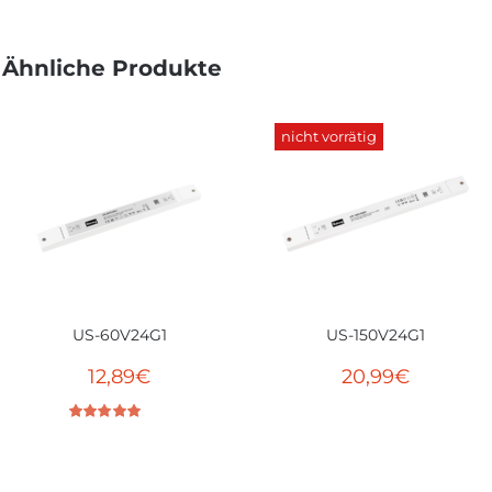
Ähnliche Produkte
nicht vorrätig
US-60V24G1
US-150V24G1
12,89
€
20,99
€
Bewertet mit
5.00
von 5