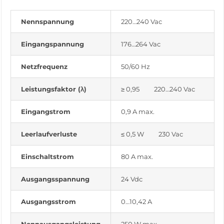
Nennspannung
220…240 Vac
Eingangspannung
176…264 Vac
Netzfrequenz
50/60 Hz
Leistungsfaktor (λ)
≥ 0,95 220…240 Vac
Eingangstrom
0,9 A max.
Leerlaufverluste
≤ 0,5 W 230 Vac
Einschaltstrom
80 A max.
Ausgangsspannung
24 Vdc
Ausgangsstrom
0…10,42 A