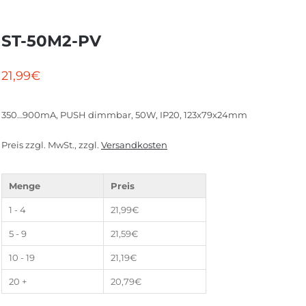
ST-50M2-PV
21,99
€
350…900mA, PUSH dimmbar, 50W, IP20, 123x79x24mm
Preis zzgl. MwSt., zzgl.
Versandkosten
Menge
Preis
1 - 4
21,99
€
5 - 9
21,59
€
10 - 19
21,19
€
20 +
20,79
€