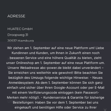
ADRESSE
HUATEC GmbH
Droopweg 31
20537 Hamburg
Wir ziehen am 1. September auf eine neue Plattform um! Liebe
Kundinnen und Kunden, um Ihnen in Zukunft einen noch
besseren Service und eine höhere Qualität zu bieten, zieht
KONTAKT
unser Onlineshop am 1. September auf eine neue Plattform um.
Unsere Webadresse abc-power.de bleibt dabei unverändert –
Telefon: +49 40 236448822
Sie erreichen uns weiterhin wie gewohnt! Bitte beachten Sie
Web: www.abc-power.de
bezüglich des Umzugs folgende wichtige Hinweise: - Neues
Anmeldesystem: Ab dem 1. September können Sie sich ganz
Email: info@abc-power.de
einfach und sicher über Ihren Google-Account oder per E-Mail
mit einem Verifizierungscode einloggen (kein Passwort-
Merken mehr nötig!). - Kundenservice & Garantie für bisherige
ÜBER UNS
Bestellungen: Haben Sie vor dem 1. September bei uns
eingekauft und benötigen Hilfe oder Service zu Ihrer