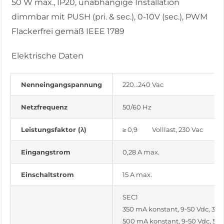
50 W max., IP20, unabhängige Installation
dimmbar mit PUSH (pri. & sec.), 0-10V (sec.), PWM
Flackerfrei gemäß IEEE 1789
Elektrische Daten
Nenneingangspannung
220…240 Vac
Netzfrequenz
50/60 Hz
Leistungsfaktor (λ)
≥ 0,9 Volllast, 230 Vac
Eingangstrom
0,28 A max.
Einschaltstrom
15 A max.
SEC1
350 mA konstant, 9-50 Vdc, 3-1
500 mA konstant, 9-50 Vdc, 5-2