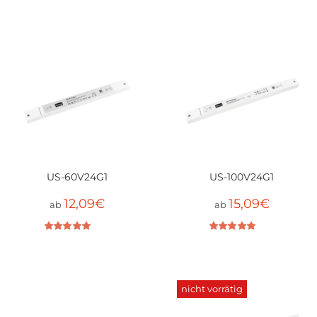
Bewertet mit
5.00
von 5
US-60V24G1
US-100V24G1
12,09
€
15,09
€
ab
ab
Bewertet mit
5.00
von 5
Bewertet mit
4.86
von 5
nicht vorrätig