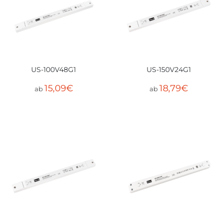
US-100V48G1
US-150V24G1
15,09
€
18,79
€
ab
ab