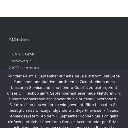
ADRESSE
HUATEC GmbH
Droopweg 31
20537 Hamburg
Wir ziehen am 1. September auf eine neue Plattform um! Liebe
Kundinnen und Kunden, um Ihnen in Zukunft einen noch
besseren Service und eine höhere Qualität zu bieten, zieht
KONTAKT
unser Onlineshop am 1. September auf eine neue Plattform um.
Unsere Webadresse abc-power.de bleibt dabei unverändert –
Telefon: +49 40 236448822
Sie erreichen uns weiterhin wie gewohnt! Bitte beachten Sie
Web: www.abc-power.de
bezüglich des Umzugs folgende wichtige Hinweise: - Neues
Anmeldesystem: Ab dem 1. September können Sie sich ganz
Email: info@abc-power.de
einfach und sicher über Ihren Google-Account oder per E-Mail
mit einem Verifizierungscode einloggen (kein Passwort-