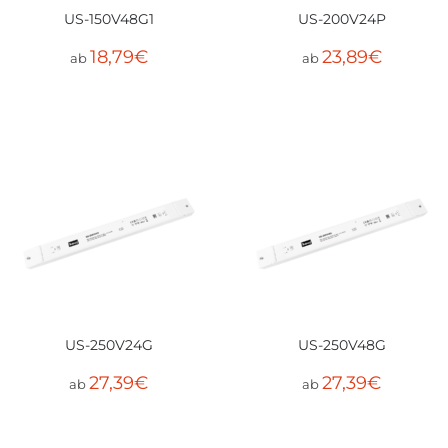
US-150V48G1
US-200V24P
18,79
€
23,89
€
ab
ab
US-250V24G
US-250V48G
27,39
€
27,39
€
ab
ab