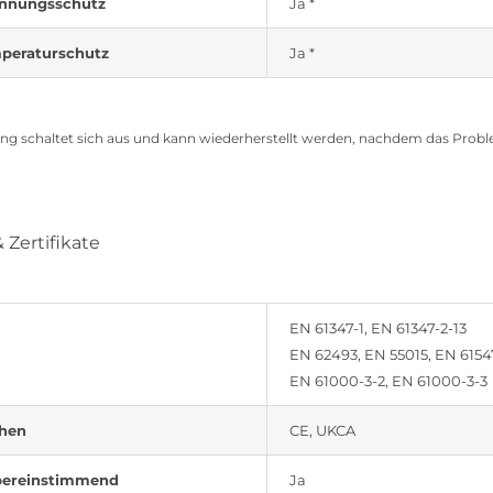
nnungsschutz
Ja *
peraturschutz
Ja *
ang schaltet sich aus und kann wiederherstellt werden, nachdem das Problem
Zertifikate
EN 61347-1, EN 61347-2-13
EN 62493, EN 55015, EN 6154
EN 61000-3-2, EN 61000-3-3
chen
CE, UKCA
ereinstimmend
Ja