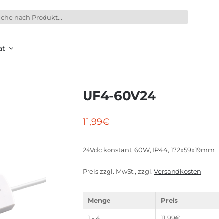
ät
UF4-60V24
11,99
€
24Vdc konstant, 60W, IP44, 172x59x19mm
Preis zzgl. MwSt., zzgl.
Versandkosten
Menge
Preis
1 - 4
11,99
€