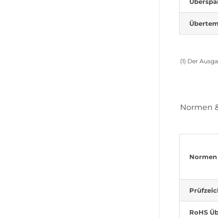
Überspa
Übertem
(1) Der Ausg
Normen & 
Normen
Prüfzei
RoHS Üb