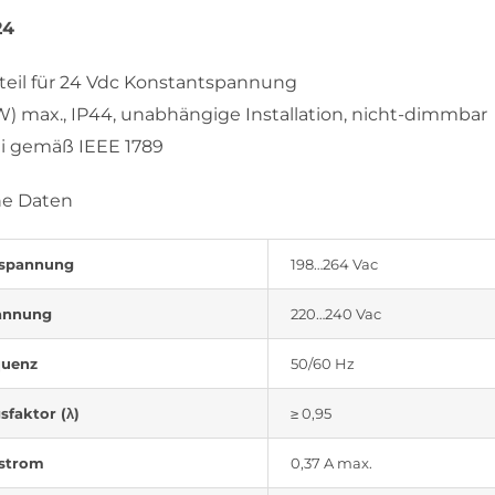
24
teil für 24 Vdc Konstantspannung
 W) max., IP44, unabhängige Installation, nicht-dimmbar
ei gemäß IEEE 1789
he Daten
spannung
198…264 Vac
annung
220…240 Vac
quenz
50/60 Hz
sfaktor (λ)
≥ 0,95
strom
0,37 A max.