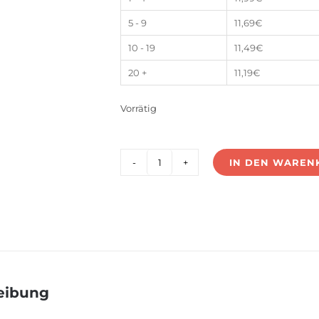
5 - 9
11,69
€
10 - 19
11,49
€
20 +
11,19
€
Vorrätig
IN DEN WAREN
UF4-
60V24
Menge
eibung