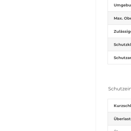
Umgebun
Max. Obe
Zulässig
Schutzk
Schutza
Schutzei
Kurzsch
Überlas