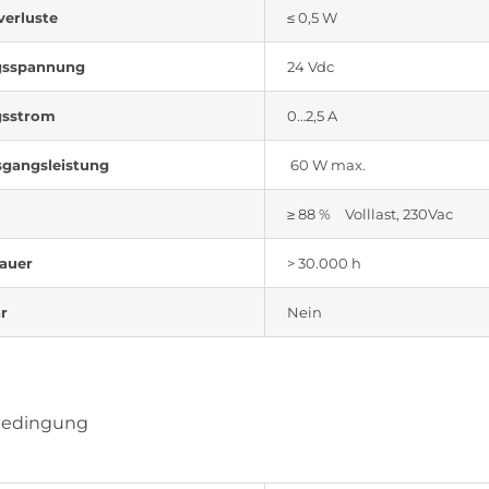
verluste
≤ 0,5 W
gsspannung
24 Vdc
gsstrom
0…2,5 A
gangsleistung
60 W max.
≥ 88 % Volllast, 230Vac
auer
> 30.000 h
r
Nein
bedingung