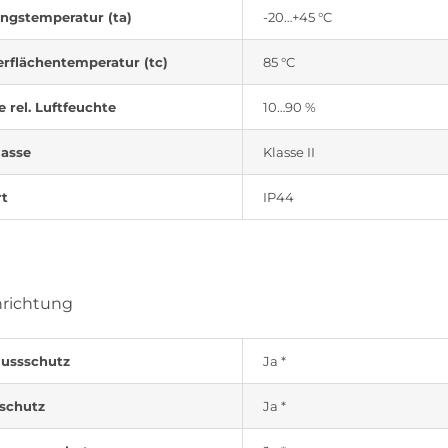
gstemperatur (ta)
-20…+45 °C
rflächentemperatur (tc)
85 °C
e rel. Luftfeuchte
10…90 %
lasse
Klasse II
rt
IP44
nrichtung
lussschutz
Ja *
tschutz
Ja *