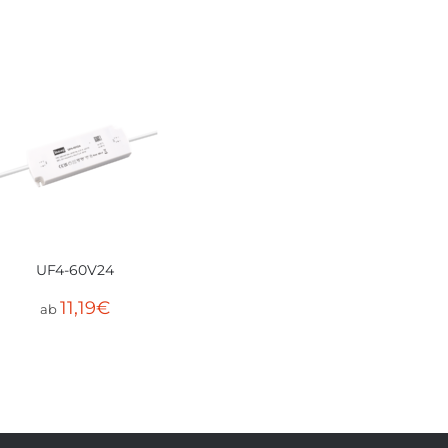
UF4-60V24
11,19
€
ab