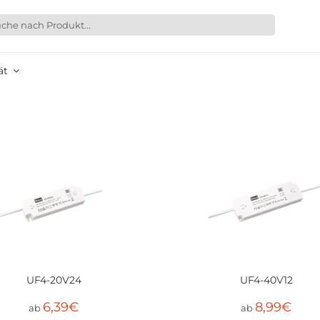
ät
UF4-20V24
UF4-40V12
6,39
€
8,99
€
ab
ab