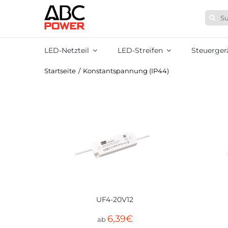
Zum
Suche
Inhalt
nach:
springen
LED-Netzteil
LED-Streifen
Steuerger
Startseite
/
Konstantspannung (IP44)
UF4-20V12
6,39
€
ab