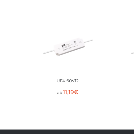
UF4-60V12
11,19
€
ab