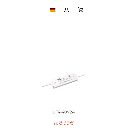
UF4-40V24
8,99
€
ab